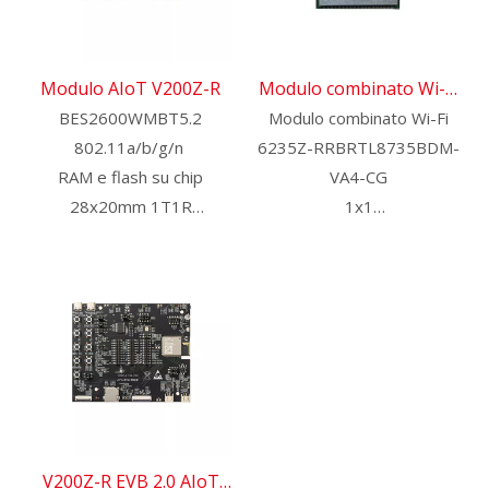
Modulo AIoT V200Z-R
Modulo combinato Wi-Fi
BES2600WMBT5.2
Modulo combinato Wi-Fi
6235Z-RRB
802.11a/b/g/n
6235Z-RRBRTL8735BDM-
RAM e flash su chip
VA4-CG
28x20mm 1T1R
1x1
Contattaci per HDK, SDK
Bluetooth 5.1
ed EVB
802.11b/g/n/a
1T1R
L27,5 x P20 x A2,9 mm
Contattaci per HDK, SDK
ed EVB
V200Z-R EVB 2.0 AIoT