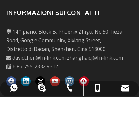
INFORMAZIONI SUI CONTATTI
14 ° piano, Block B, Phoenix Zhigu, No.50 Tiezai

Road, Gongle Community, Xixiang Street,
Distretto di Baoan, Shenzhen, Cina 518000
davidchen@fn-link.com
zhanghaiqi@fn-link.com

+ 86-755-2332 9312.

VINCENT: +86 - 13556496161
VINCENT: +86 - 13556496161
David: +86 - 13510657547
davidchen@fn-link.com
+ 86-755-2332 9312.
Kathy: +86 - 18814423439
Joe: +86 - 18814129234
Joe: +86 - 18814129234
I NOSTRI PRODOTTI
Canzone: +86 - 15889790442
Canzone: +86 - 15889790442
Kathy: +86 - 18814423439
Kathy: +86 - 18814423439