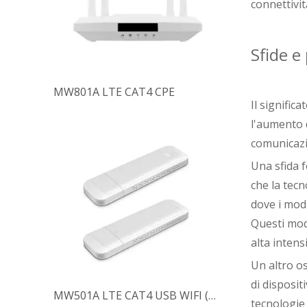
connettivit
Sfide e
MW801A LTE CAT4 CPE
Il signific
l'aumento d
comunicazio
Una sfida f
che la tecn
dove i modu
Questi modu
alta intens
Un altro os
di disposit
MW501A LTE CAT4 USB WIFI (UFI)
tecnologie