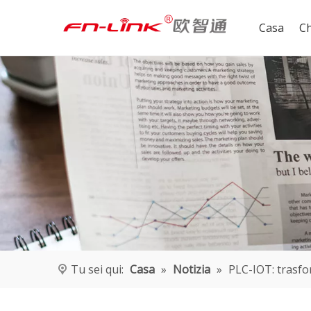
Casa
Ch
MW801A LTE CAT4 CPE
Tu sei qui:
Casa
»
Notizia
»
PLC-IOT: trasfor
MW501A LTE CAT4 USB WIFI (UFI)