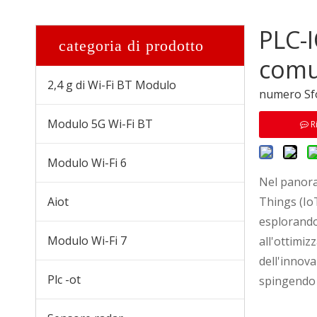
PLC-I
categoria di prodotto
comun
2,4 g di Wi-Fi BT Modulo
numero Sfo
Modulo 5G Wi-Fi BT
R
Modulo Wi-Fi 6
Nel panora
Aiot
Things (IoT
Modulo cellulare LTE CAT1 P102W-U
esplorando 
Modulo Wi-Fi 7
all'ottimiz
dell'innova
Plc -ot
spingendo i