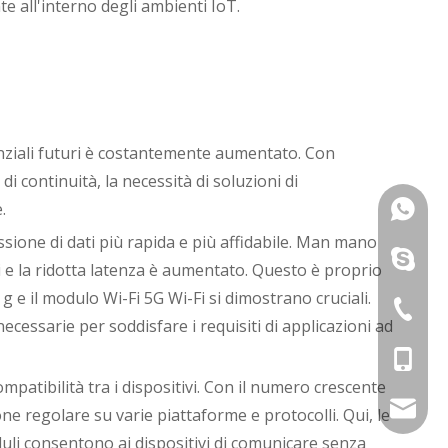
te all'interno degli ambienti IoT.
tenziali futuri è costantemente aumentato. Con
di continuità, la necessità di soluzioni di
.
VINCENT
sione di dati più rapida e più affidabile. Man mano
Joe: +8
VINCENT
ti e la ridotta latenza è aumentato. Questo è proprio
 e il modulo Wi-Fi 5G Wi-Fi si dimostrano cruciali.
Canzone
Joe: +8
+ 86-75
ecessarie per soddisfare i requisiti di applicazioni ad
Kathy: 
Canzone
David: 
mpatibilità tra i dispositivi. Con il numero crescente
Kathy: 
Kathy: 
davidch
ne regolare su varie piattaforme e protocolli. Qui, le
uli consentono ai dispositivi di comunicare senza