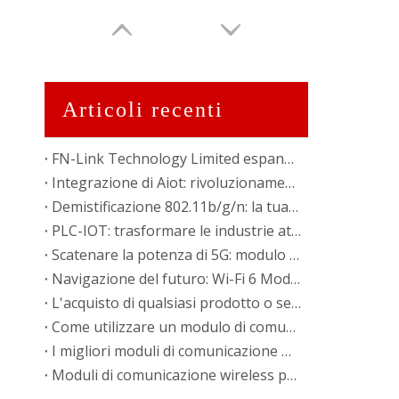
Articoli recenti
FN-Link Technology Limited espande la presenza con la nuova fabbrica in Vietnam
Integrazione di Aiot: rivoluzionamento della comunicazione wireless
Demistificazione 802.11b/g/n: la tua guida agli standard wireless
PLC-IOT: trasformare le industrie attraverso la comunicazione della linea elettrica
Scatenare la potenza di 5G: modulo BT Wi-Fi 802.11a/AC
Navigazione del futuro: Wi-Fi 6 Modulo 802.11ax
L'acquisto di qualsiasi prodotto o servizio tramite FN-Link
Come utilizzare un modulo di comunicazione wireless per migliorare le esperienze VRAR
I migliori moduli di comunicazione wireless per grandi luoghi ed eventi
Moduli di comunicazione wireless per l'uso intelligente dell'energia: innovazioni e tendenze