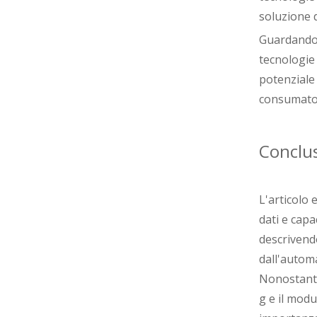
soluzione 
Guardando 
tecnologie 
potenziale
consumator
Conclu
L'articolo 
dati e capa
descrivendo
dall'automa
Nonostante 
g e il modu