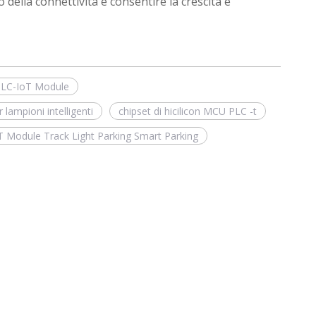
della connettività e consentire la crescita e
PLC-IoT Module
lampioni intelligenti
chipset di hicilicon MCU PLC -t
oT Module Track Light Parking Smart Parking