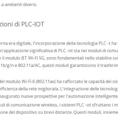
i a ambienti diversi.
zioni di PLC-IOT
na era digitale, l'incorporazione della tecnologia PLC -t ha
n'applicazione significativa di PLC -ot sta nei moduli di co
e il modulo BT Wi-Fi 5G, sono fondamentali nello stabilire con
b/g/n e 802.11a/AC, questi moduli garantiscono il trasferimen
el modulo Wi-Fi 6 (802.11ax) ha rafforzato le capacità dei sist
'efficienza della rete migliorata. L'integrazione delle tecnolog
augurato nuove prospettive per l'automazione intelligente e 
uli di comunicazione wireless, i sistemi PLC -ot sfruttano i m
one del dispositivo su brevi distanze. Questi moduli, insieme