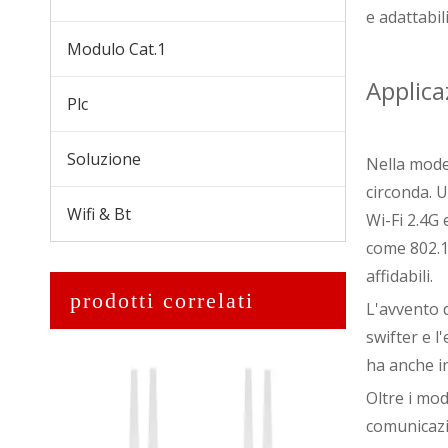
e adattabil
Modulo Cat.1
Applica
Plc
Soluzione
Nella moder
circonda. U
Wifi & Bt
Wi-Fi 2.4G 
come 802.11
affidabili.
Modulo cellulare LTE CAT1 P102W-U
prodotti correlati
L'avvento d
swifter e l
ha anche in
Oltre i mod
comunicazi