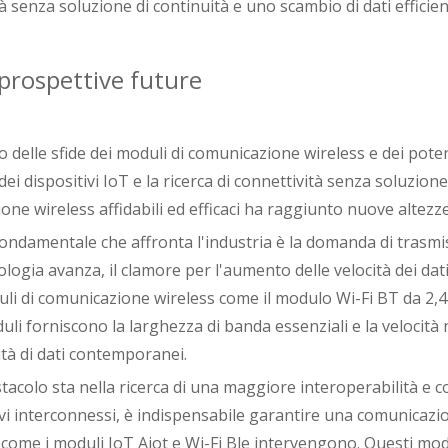
à senza soluzione di continuità e uno scambio di dati efficien
 prospettive future
ato delle sfide dei moduli di comunicazione wireless e dei po
ei dispositivi IoT e la ricerca di connettività senza soluzione 
ne wireless affidabili ed efficaci ha raggiunto nuove altezze
ondamentale che affronta l'industria è la domanda di trasmis
ologia avanza, il clamore per l'aumento delle velocità dei da
li di comunicazione wireless come il modulo Wi-Fi BT da 2,4 g
li forniscono la larghezza di banda essenziali e la velocità n
ità di dati contemporanei.
tacolo sta nella ricerca di una maggiore interoperabilità e co
ivi interconnessi, è indispensabile garantire una comunicazio
 come i moduli IoT Aiot e Wi-Fi Ble intervengono. Questi mod