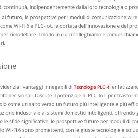
di continuità, indipendentemente dalla loro tecnologia o pro
al futuro, le prospettive per i moduli di comunicazione wir
come Wi-Fi 6 e PLC-Iot, la portata dell'innovazione e del pro
 per rimodellare il modo in cui ci colleghiamo e comunichiam
i.
sione
evidenzia i vantaggi innegabili di
, enfatizzan
Tecnologia PLC -t
cità decisionali. Discute il potenziale di PLC-IoT per trasfor
lo come un salto verso un futuro più intelligente e più effic
zione industriale ai sistemi domestici intelligenti, offrendo
le sfide significative, le prospettive future per moduli di 
lo Wi-Fi 6 sono promettenti, con le giuste tecnologie e soluz