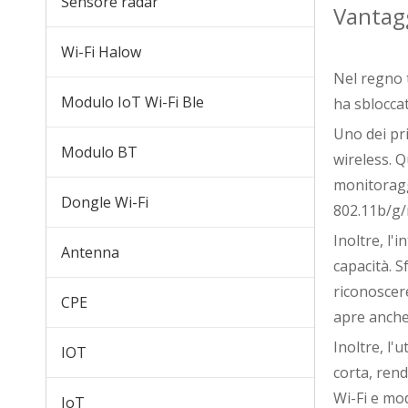
Sensore radar
Vantagg
Wi-Fi Halow
Nel regno 
Modulo IoT Wi-Fi Ble
ha sbloccat
MW801A LTE CAT4 CPE
Uno dei pri
Modulo BT
wireless. Q
monitoraggi
Dongle Wi-Fi
802.11b/g/n
Inoltre, l'
Antenna
capacità. S
riconoscer
CPE
apre anche 
Inoltre, l
IOT
corta, rend
Wi-Fi e mod
MW501A LTE CAT4 USB WIFI (UFI)
IoT