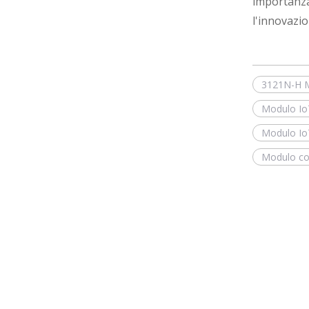
importanza 
l'innovazi
3121N-H 
Modulo Io
Modulo Io
Modulo c