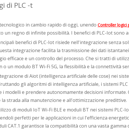
i di PLC -t
tecnologico in cambio rapido di oggi, unendo
Controller logic
o un regno di infinite possibilità. I benefici di PLC-Iot son
ncipali benefici di PLC-Iot risiede nell'integrazione senza s
uesta integrazione facilita la trasmissione dei dati istantan
o efficace e un controllo del processo. Che si tratti di util
 o un modulo BT Wi-Fi 5G, la flessibilità e la connettività s
integrazione di Aiot (intelligenza artificiale delle cose) nei si
fruttando gli algoritmi di intelligenza artificiale, i sistemi PL
e i modelli e prendere autonomamente decisioni informate. Q
la strada alla manutenzione e all'ottimizzazione predittive.
'utilizzo di moduli IoT Wi-Fi BLE e moduli BT nei sistemi PL
endoli perfetti per le applicazioni in cui l'efficienza energet
uli CAT.1 garantisce la compatibilità con una vasta gamma di d