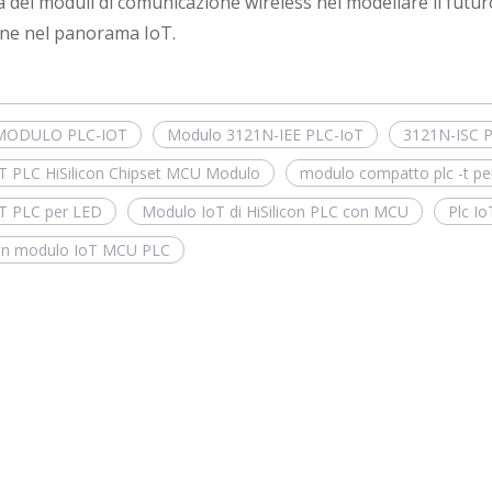
dei moduli di comunicazione wireless nel modellare il futuro 
one nel panorama IoT.
MODULO PLC-IOT
Modulo 3121N-IEE PLC-IoT
3121N-ISC 
T PLC HiSilicon Chipset MCU Modulo
modulo compatto plc -t per 
T PLC per LED
Modulo IoT di HiSilicon PLC con MCU
Plc I
on modulo IoT MCU PLC