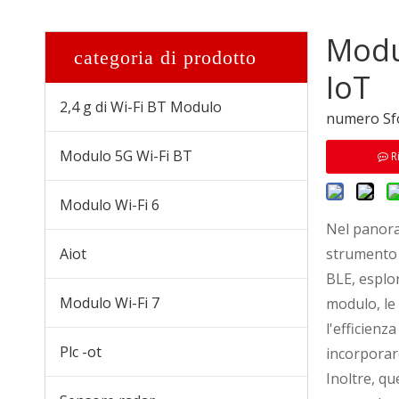
Modul
categoria di prodotto
IoT
2,4 g di Wi-Fi BT Modulo
numero Sfo
Modulo 5G Wi-Fi BT
R
Modulo Wi-Fi 6
Nel panora
Aiot
strumento c
Modulo Wi-Fi HaLow 4108E-S
BLE, esplo
Modulo Wi-Fi 7
modulo, le 
l'efficienz
Plc -ot
incorporare
Inoltre, qu