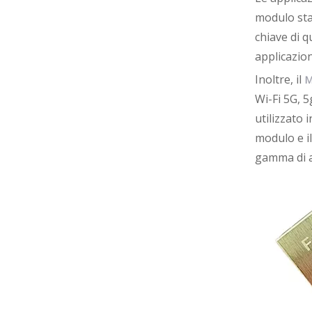
modulo sta 
chiave di q
applicazion
Inoltre, il
M
Wi-Fi 5G, 
utilizzato i
modulo e i
gamma di a