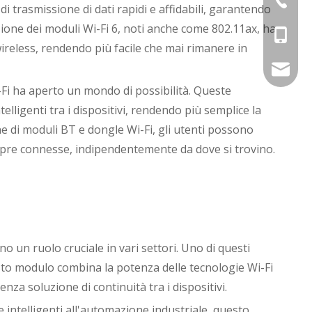
 trasmissione di dati rapidi e affidabili, garantendo
zione dei moduli Wi-Fi 6, noti anche come 802.11ax, ha
Kathy: 
Canzone
David: 
wireless, rendendo più facile che mai rimanere in
Kathy: 
Kathy: 
davidch
i-Fi ha aperto un mondo di possibilità. Queste
ligenti tra i dispositivi, rendendo più semplice la
ne di moduli BT e dongle Wi-Fi, gli utenti possono
mpre connesse, indipendentemente da dove si trovino.
 un ruolo cruciale in vari settori. Uno di questi
sto modulo combina la potenza delle tecnologie Wi-Fi
a soluzione di continuità tra i dispositivi.
e intelligenti all'automazione industriale, questo