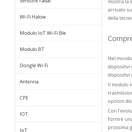
Sensore radar
mostra la s
arrivato s
Wi-Fi Halow
della tecno
Modulo IoT Wi-Fi Ble
Compren
Modulo E11SN-G
Modulo BT
Nel mondo 
Dongle Wi-Fi
dispositivi
dispositivi
Antenna
Il modulo 
trasmission
CPE
opzioni di
Con l'evolu
IOT
fornire un
prossima ge
Chiavetta D211A-WC
IoT