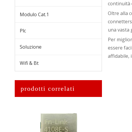
continuità 
Oltre alla c
Modulo Cat.1
connetters
una vasta 
Plc
Per miglio
Soluzione
essere faci
affidabile,
Wifi & Bt
MW501A LTE CAT4 USB WIFI (UFI)
prodotti correlati