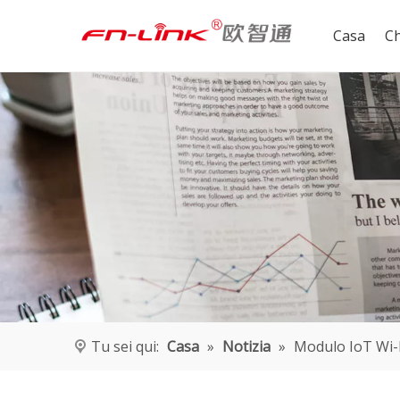
Casa
Ch
Chiavetta D211A-WC
Tu sei qui:
Casa
»
Notizia
»
Modulo IoT Wi-Fi
MW501A LTE CAT4 USB WIFI (UFI)