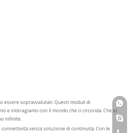
o essere sopravvalutati. Questi moduli di
VINCENT
mo e interagiamo con il mondo che ci circonda. Che si
Joe: +8
VINCENT
o infinite.
e connettività senza soluzione di continuità. Con le
Canzone
Joe: +8
+ 86-75