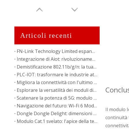
Articoli recenti
FN-Link Technology Limited espande la presenza con la nuova fabbrica in Vietnam
Integrazione di Aiot: rivoluzionamento della comunicazione wireless
Demistificazione 802.11b/g/n: la tua guida agli standard wireless
PLC-IOT: trasformare le industrie attraverso la comunicazione della linea elettrica
Migliora la connettività con l'ultimo modulo BT Wi-Fi da 2,4 g
Conclu
Esplorare la versatilità dei moduli di comunicazione wireless
Scatenare la potenza di 5G: modulo BT Wi-Fi 802.11a/AC
Navigazione del futuro: Wi-Fi 6 Modulo 802.11ax
Il modulo 
Dongle Dongle Delight: dimensioni ridotte, grande impatto di connettività
continuità 
Modulo Cat.1 svelato: l'apice della tecnologia cellulare
connettivit