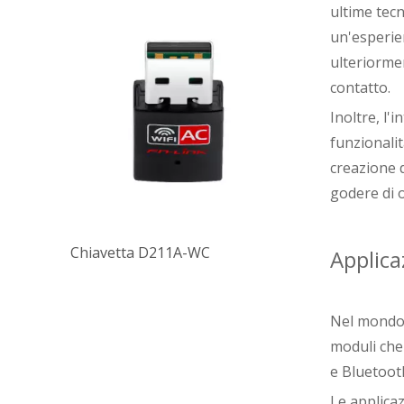
ultime tecn
un'esperien
ulteriormen
contatto.
Inoltre, l'
funzionalit
creazione d
godere di 
Chiavetta D211A-WC
Applica
Nel mondo f
moduli che
e Bluetooth
Le applicaz