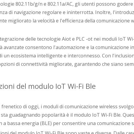
ologie 802.11b/g/n e 802.11a/AC, gli utenti possono godere di
za di navigazione regolare e ininterrotta. Inoltre, l'introdu
te migliorato la velocità e l'efficienza della comunicazione 
integrazione delle tecnologie Aiot e PLC -ot nei moduli IoT W
à avanzate consentono l'automazione e la comunicazione intel
i un ecosistema intelligente e interconnesso. Con l'inclusio
opzioni di connettività migliorate, garantendo che siano se
zioni del modulo IoT Wi-Fi Ble
renetico di oggi, i moduli di comunicazione wireless svolgono
 sta guadagnando popolarità è il modulo IoT Wi-Fi Ble. Que
 a bassa energia (BLE) per consentire una comunicazione senz
ioni del modulo IoT Wi-Fi Ble sono vaste e diverse. Dalle cas