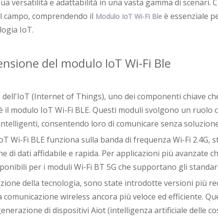
ua versatilità e adattabilità in una vasta gamma di scenari.
ul campo, comprendendo il
è essenziale p
Modulo IoT Wi-Fi Ble
logia IoT.
sione del modulo IoT Wi-Fi Ble
dell'IoT (Internet of Things), uno dei componenti chiave ch
 è il modulo IoT Wi-Fi BLE. Questi moduli svolgono un ruolo cru
 intelligenti, consentendo loro di comunicare senza soluzione
IoT Wi-Fi BLE funziona sulla banda di frequenza Wi-Fi 2.4G,
e di dati affidabile e rapida. Per applicazioni più avanzate c
sponibili per i moduli Wi-Fi BT 5G che supportano gli standa
zione della tecnologia, sono state introdotte versioni più re
a comunicazione wireless ancora più veloce ed efficiente. Qu
nerazione di dispositivi Aiot (intelligenza artificiale delle 